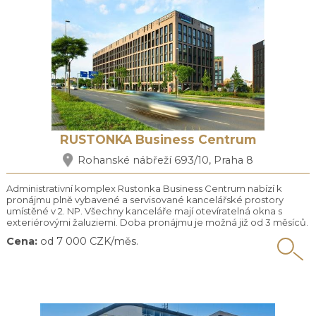
RUSTONKA Business Centrum
Rohanské nábřeží 693/10, Praha 8
Administrativní komplex Rustonka Business Centrum nabízí k
pronájmu plně vybavené a servisované kancelářské prostory
umístěné v 2. NP. Všechny kanceláře mají otevíratelná okna s
exteriérovými žaluziemi. Doba pronájmu je možná již od 3 měsíců.
Možnost výběru různého vybavení a rozsahu doplňkových služeb
Cena:
od 7 000 CZK/měs.
na míru klienta. Ve vstupní části se nachází vlastní recepce s
reprezentativními asistentkami se znalostí ...