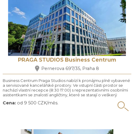
PRAGA STUDIOS Business Centrum
Pernerova 697/35, Praha 8
Business Centrum Praga Studios nabízí k pronájmu plně vybavené
a servisované kancelářské prostory. Ve vstupní části prostor se
nachází vlastní recepce (8:30 17:00) s reprezentativními osobními
asistentkami se znalostí angličtiny, které se starají o veškerý
klientský servis (objednávky, pošta, návštěvy). Všechny kanceláře i
Cena:
od 9 500 CZK/měs.
společné prostory jsou klimatizované. V ceně nájmu je již zahrnuto:
vybavení kanceláře, služby ...