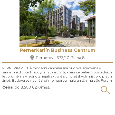
PernerKarlín Business Centrum
Pernerova 673/47, Praha 8
PERNERKARLÍN je moderní kancelářská budova situovaná v
samém srdci Karlína, dynamické čtvrti, která se během posledních
let proměnila v jedno z nejatraktivnějších pražských míst pro práci i
život. Budova se nachází přímo naproti multifunkčnímu sálu Forum
Karlín a jen pár kroků od stanice metra Křižíkova. V
Cena:
od 8.500 CZK/měs.
bezprostředním okolí najdete pestrou nabídku restaurací, bister,
kaváren, pekáren, obchodů, ale i fitness center ...