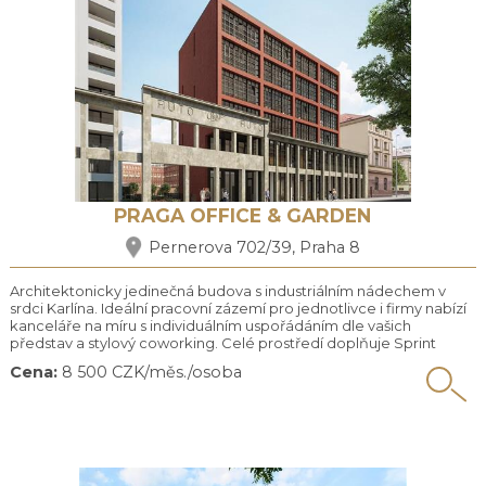
PRAGA OFFICE & GARDEN
Pernerova 702/39, Praha 8
Architektonicky jedinečná budova s industriálním nádechem v
srdci Karlína. Ideální pracovní zázemí pro jednotlivce i firmy nabízí
kanceláře na míru s individuálním uspořádáním dle vašich
představ a stylový coworking. Celé prostředí doplňuje Sprint
Lounge s kavárnou, klidná zahrada plná zeleně a terasa. Ve všech
Cena:
8 500 CZK/měs./osoba
prostorách je díky velkoformátovým oknům dostatek denního
světla. Průčelí objektu bylo zachováno z 30. let, ...