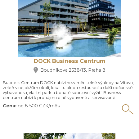
DOCK Business Centrum
Boudníkova 2538/13, Praha 8
Business Centrum DOCK nabízí nezaměnitelné výhledy na Vltavu,
zeleň v nejbližším okolí, lokalitu plnou restaurací a další občanské
vybavenosti, vlastní park a bohaté sportovní vyžití. Business
centrum nabízí k pronájmu plně vybavené a servisované
kancelářské prostory. Pracovní místa najdete v oddělených
Cena:
od 8 500 CZK/měs.
místnostech pro 2 až 30 osob. Celková plocha centra 3191 m2 .
Benefitem pro nájemce je 10 zasedacích místností a ...