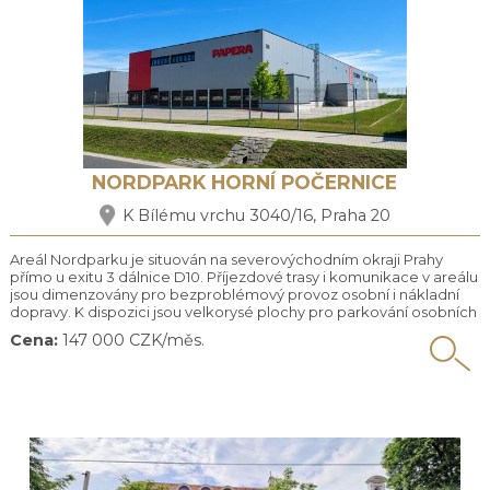
NORDPARK HORNÍ POČERNICE
K Bílému vrchu 3040/16, Praha 20
Areál Nordparku je situován na severovýchodním okraji Prahy
přímo u exitu 3 dálnice D10. Příjezdové trasy i komunikace v areálu
jsou dimenzovány pro bezproblémový provoz osobní i nákladní
dopravy. K dispozici jsou velkorysé plochy pro parkování osobních
i nákladních vozidel. Objekty Nordpark splňují nejpřísnější aktuální
Cena:
147 000 CZK/měs.
standardy úsporného provozu, s rezervou splňují nejvyšší
hodnocení energetické náročnosti budov ...