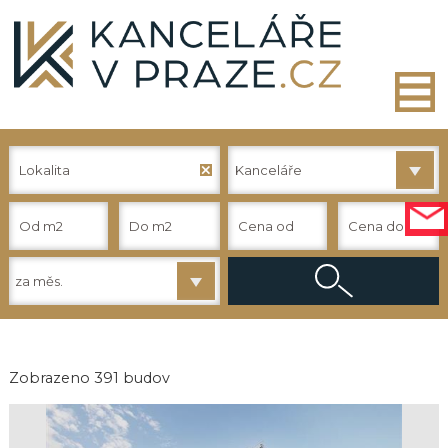
Lokalita
Kanceláře
za měs.
Zobrazeno
391
budov