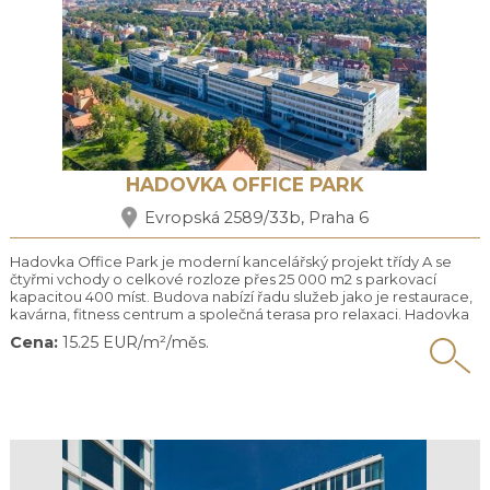
HADOVKA OFFICE PARK
Evropská 2589/33b, Praha 6
Hadovka Office Park je moderní kancelářský projekt třídy A se
čtyřmi vchody o celkové rozloze přes 25 000 m2 s parkovací
kapacitou 400 míst. Budova nabízí řadu služeb jako je restaurace,
kavárna, fitness centrum a společná terasa pro relaxaci. Hadovka
Office Park se nachází na známé ulici Evropská, která zaručuje
Cena:
15.25 EUR/m²/měs.
velice dobré spojení do centra Prahy městskou hromadnou
dopravou (stanice metra „Dejvická“ – trasa A a ...