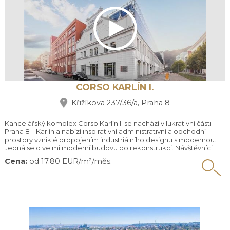
CORSO KARLÍN I.
Křižíkova 237/36/a, Praha 8
Kancelářský komplex Corso Karlín I. se nachází v lukrativní části
Praha 8 – Karlín a nabízí inspirativní administrativní a obchodní
prostory vzniklé propojením industriálního designu s modernou.
Jedná se o velmi moderní budovu po rekonstrukci. Návštěvníci
jsou vítání ve velké, reprezentativní hale s recepcí. K dispozici je
Cena:
od 17.80 EUR/m²/měs.
dostatek parkovacích míst. Zastávka Metra (B) Křižíkova pouze 1
min. chůze. ...