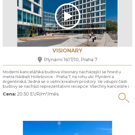
VISIONARY
Plynární 1617/10, Praha 7
Moderní kancelářská budova Visionary nacházející se hned u
metra Nádraží Holešovice - Praha 7, na rohu ulic Plynární a
Argentinská. Jedná se o velmi kreativní prostory. Ve vstupní části
budovy se nachází reprezentativní recepce. Všechny kanceláře i
společné prostory jsou klimatizované. Budova nabízí velké
Cena:
20.50 EUR/m²/měs.
množství společných teras s krásným výhledem a běžeckou dráhu
na střeše budovy. Na veřejně přístupné zahradě ...