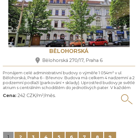
BĚLOHORSKÁ
Bělohorská 270/17, Praha 6
Pronájem celé administrativní budovy o výměře 1 054m² v ul.
Bělohorská, Praha 6 - Břevnov. Budova má celkem 4 nadzemní a 2
podzemní podlaží (parkování + sklady). Uprostřed budovy je světlé
atrium s centrálním schodištěm do jednotlivých pater. V každém
patře je k dispozici kuchyňka a toalety. K dispozici je také výtah.
Cena:
242 CZK/m²/měs.
Bezbarierový vstup. Budova Bělohorská se nachází v pražském
Břevnově. Tato lokalita Prahy 6 je ...
1
2
3
4
5
6
7
8
9