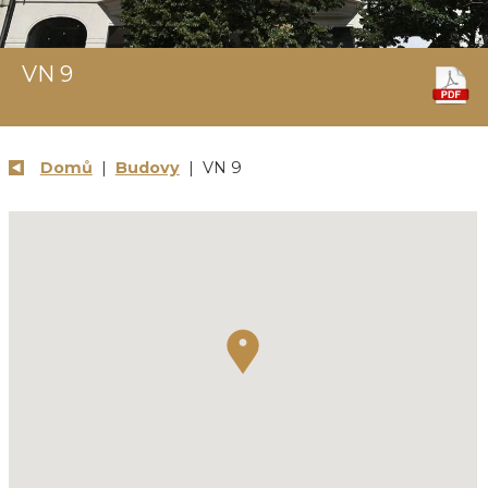
VN 9
Domů
|
Budovy
| VN 9