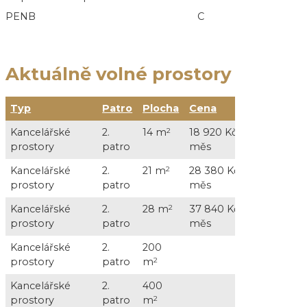
PENB
C
Aktuálně volné prostory
Typ
Patro
Plocha
Cena
Služby
Kancelářské
2.
14 m
2
18 920 Kč /
vč. služeb
prostory
patro
měs
konzumac
Kancelářské
2.
21 m
2
28 380 Kč /
vč. služeb
prostory
patro
měs
konzumac
Kancelářské
2.
28 m
2
37 840 Kč /
vč. služeb
prostory
patro
měs
konzumac
Kancelářské
2.
200
na dotaz
prostory
patro
m
2
Kancelářské
2.
400
na dotaz
prostory
patro
m
2