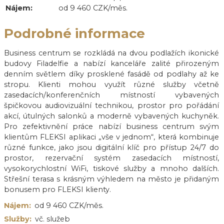
Nájem:
od 9 460 CZK/měs.
Podrobné informace
Business centrum se rozkládá na dvou podlažích ikonické
budovy Filadelfie a nabízí kanceláře zalité přirozeným
denním světlem díky prosklené fasádě od podlahy až ke
stropu. Klienti mohou využít různé služby včetně
zasedacích/konferenčních místností vybavených
špičkovou audiovizuální technikou, prostor pro pořádání
akcí, útulných salonků a moderně vybavených kuchyněk.
Pro zefektivnění práce nabízí business centrum svým
klientům FLEKSI aplikaci „vše v jednom“, která kombinuje
různé funkce, jako jsou digitální klíč pro přístup 24/7 do
prostor, rezervační systém zasedacích místností,
vysokorychlostní WiFi, tiskové služby a mnoho dalších.
Střešní terasa s krásným výhledem na město je přidaným
bonusem pro FLEKSI klienty.
Nájem:
od 9 460 CZK/měs.
Služby:
vč. služeb