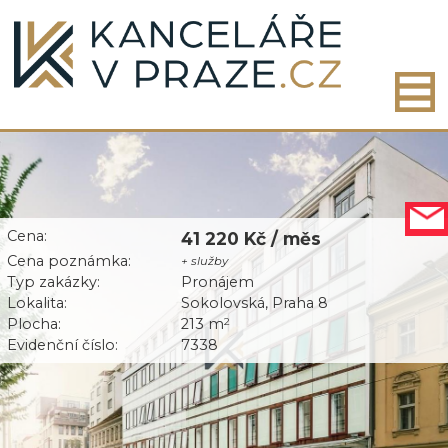
Cena:
41 220 Kč / měs
Cena poznámka:
+ služby
Typ zakázky:
Pronájem
Lokalita:
Sokolovská, Praha 8
Plocha:
213 m
2
Evidenční číslo:
7338