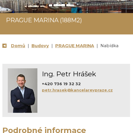
PRAGUE MARINA (188M2)
Domů
|
Budovy
|
PRAGUE MARINA
| Nabídka
Ing. Petr Hrášek
+420 736 19 32 32
petr.hrasek@kancelarevpraze.cz
Podrobné informace