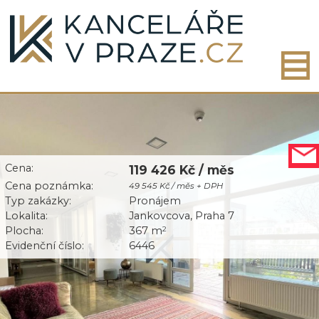
Cena:
119 426 Kč / měs
Cena poznámka:
49 545 Kč / měs + DPH
Typ zakázky:
Pronájem
Lokalita:
Jankovcova, Praha 7
Plocha:
367 m
2
Evidenční číslo:
6446