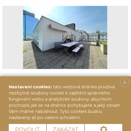
X
Nastavení cookies:
tato webová stránka používá
nezbytné soubory cookie k zajištění správného
fungování webu a analytické soubory, abychom
pochopili, jak se na stránce pohybujete a jaký obsah
Vám máme nabídnout. Tyto cookies budou
nastaveny až po vašem schválení.
Více informací
© 2020 FF Reality 2014, s.r.o.
Cookies
POVOLIT
ZAKÁZAT