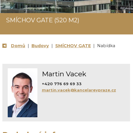
SMÍCHOV GATE (520 M2)
Domů
|
Budovy
|
SMÍCHOV GATE
| Nabídka
Martin Vacek
+420 776 69 69 33
martin.vacek@kancelarevpraze.cz