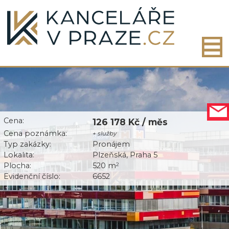
Cena:
126 178 Kč / měs
Cena poznámka:
+ služby
Typ zakázky:
Pronájem
Lokalita:
Plzeňská, Praha 5
Plocha:
520 m
2
Evidenční číslo:
6652