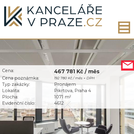
Cena:
467 781 Kč / měs
Cena poznámka:
192 780 Kč / měs + DPH
Typ zakázky:
Pronájem
Lokalita:
Pikrtova, Praha 4
Plocha:
1071 m
2
Evidenční číslo:
4612