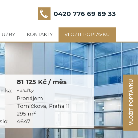
0420 776 69 69 33
LUŽBY
KONTAKTY
VLOŽIT POPTÁVKU
81 125 Kč / měs
mka:
+ služby
:
Pronájem
Tomíčkova, Praha 11
2
295 m
slo:
4647