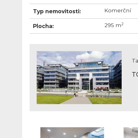
Komerční
Typ nemovitosti:
2
295 m
Plocha:
Ta
T