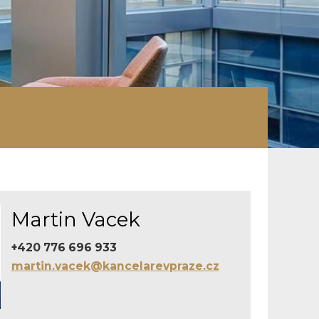
Martin Vacek
+420 776 696 933
martin.vacek@kancelarevpraze.cz