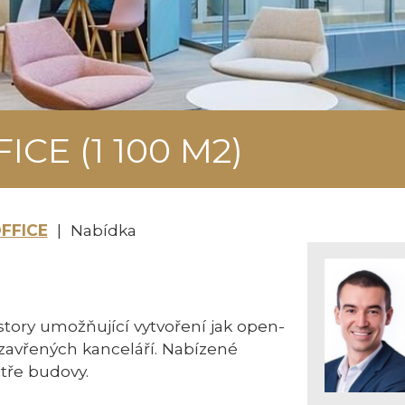
CE (1 100 M2)
FFICE
| Nabídka
story umožňující vytvoření jak open-
uzavřených kanceláří. Nabízené
atře budovy.