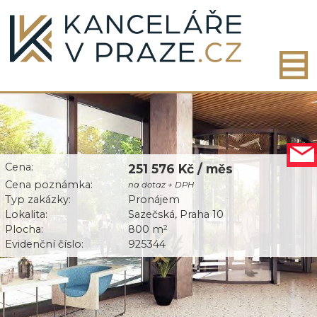
Cena:
251 576 Kč / měs
Cena poznámka:
na dotaz + DPH
Typ zakázky:
Pronájem
Lokalita:
Sazečská, Praha 10
Plocha:
800 m
2
Evidenční číslo:
925344