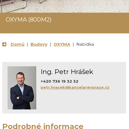
OXYMA (800M2)
Domů
|
Budovy
|
OXYMA
| Nabídka
Ing. Petr Hrášek
+420 736 19 32 32
petr.hrasek@kancelarevpraze.cz
Podrobné informace