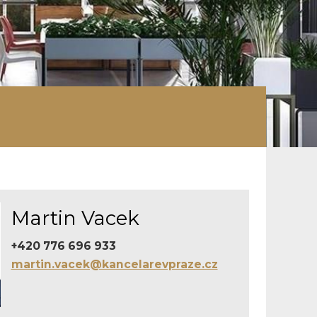
Martin Vacek
+420 776 696 933
martin.vacek@kancelarevpraze.cz