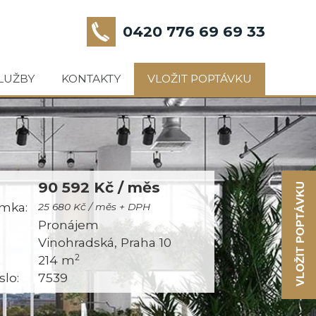
0420 776 69 69 33
LUŽBY
KONTAKTY
VLOŽIT POPTÁVKU
90 592 Kč / měs
mka:
25 680 Kč / měs + DPH
:
Pronájem
Vinohradská, Praha 10
2
214 m
slo:
7539