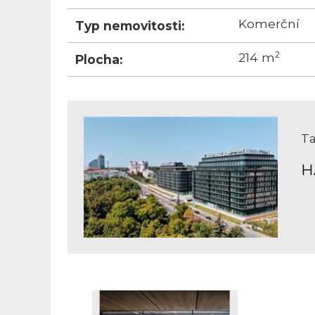
Komerční
Typ nemovitosti:
2
214 m
Plocha:
Ta
H