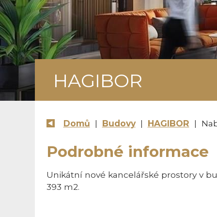
HAGIBOR
Domů
|
Budovy
|
HAGIBOR
| Nab
Podrobné informace
Unikátní nové kancelářské prostory v b
393 m2.