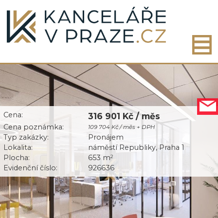
Cena:
316 901 Kč / měs
Cena poznámka:
109 704 Kč / měs + DPH
Typ zakázky:
Pronájem
Lokalita:
náměstí Republiky, Praha 1
Plocha:
653 m
2
Evidenční číslo:
926636