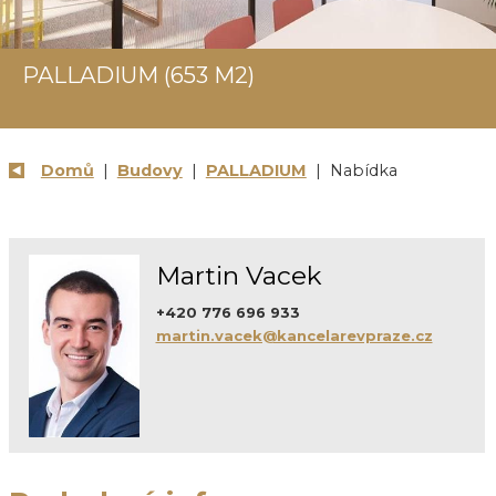
PALLADIUM (653 M2)
Domů
|
Budovy
|
PALLADIUM
| Nabídka
Martin Vacek
+420 776 696 933
martin.vacek@kancelarevpraze.cz