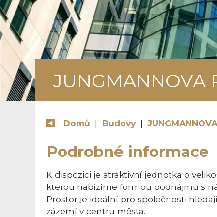
JUNGMANNOVA PL
Domů
|
Budovy
|
JUNGMANNOVA
Podrobné informace
K dispozici je atraktivní jednotka o veli
kterou nabízíme formou podnájmu s náj
Prostor je ideální pro společnosti hledaj
zázemí v centru města.