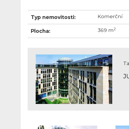
Komerční
Typ nemovitosti:
2
369 m
Plocha:
Ta
J