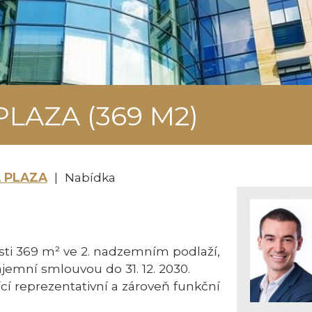
AZA (369 M2)
 PLAZA
| Nabídka
kosti 369 m² ve 2. nadzemním podlaží,
emní smlouvou do 31. 12. 2030.
ící reprezentativní a zároveň funkční