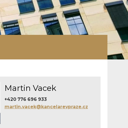
Martin Vacek
+420 776 696 933
martin.vacek@kancelarevpraze.cz