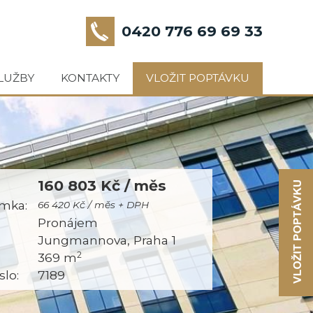
0420 776 69 69 33
LUŽBY
KONTAKTY
VLOŽIT POPTÁVKU
160 803 Kč / měs
mka:
66 420 Kč / měs + DPH
:
Pronájem
Jungmannova, Praha 1
2
369 m
slo:
7189