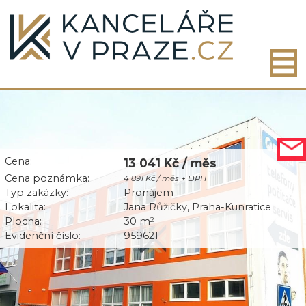
Cena:
13 041 Kč / měs
Cena poznámka:
4 891 Kč / měs + DPH
Typ zakázky:
Pronájem
Lokalita:
Jana Růžičky, Praha-Kunratice
Plocha:
30 m
2
Evidenční číslo:
959621