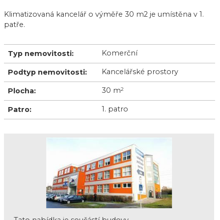
Klimatizovaná kancelář o výměře 30 m2 je umístěna v 1.
patře.
Komerční
Typ nemovitosti:
Kancelářské prostory
Podtyp nemovitosti:
30 m
2
Plocha:
1. patro
Patro: