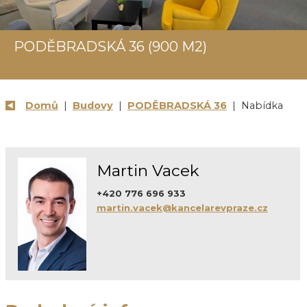
PODĚBRADSKÁ 36 (900 M2)
Domů
|
Budovy
|
PODĚBRADSKÁ 36
| Nabídka
Martin Vacek
+420 776 696 933
martin.vacek@kancelarevpraze.cz