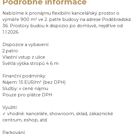
Podrobné informace
Nabízíme k pronájmu flexibilní kancelářský prostor o
výměře 900 m² ve 2. patře budovy na adrese Poděbradská
36. Prostory budou k dispozici po domluvě, nejdříve od
1.1.2026.
Dispozice a vybavení:
2.patro
Vlastní vstup z ulice
Světlá výška stropů 4 6 m
Finanční podmínky:
Nájem: 15 EUR/m² (bez DPH)
Služby: v ceně nájmu
Pouze pro plátce DPH
Využití:
✓ vhodné: kanceláře, showroom, sklad, zákaznické
centrum, eshop, atd.
Parkování: