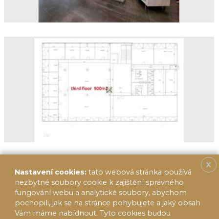
X
Nastavení cookies:
tato webová stránka používá
nezbytné soubory cookie k zajištění správného
fungování webu a analytické soubory, abychom
pochopili, jak se na stránce pohybujete a jaký obsah
Vám máme nabídnout. Tyto cookies budou