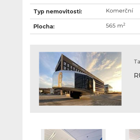
Komerční
Typ nemovitosti:
2
565 m
Plocha:
Ta
R