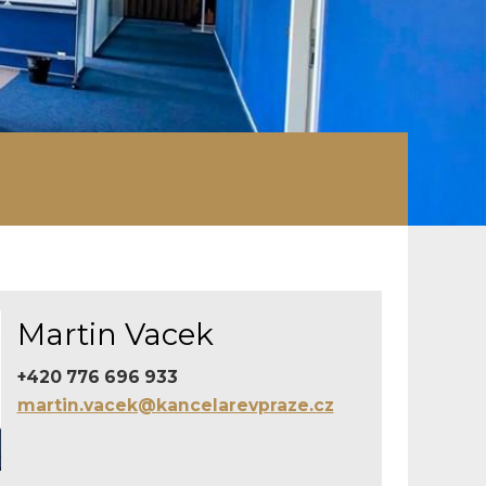
Martin Vacek
+420 776 696 933
martin.vacek@kancelarevpraze.cz