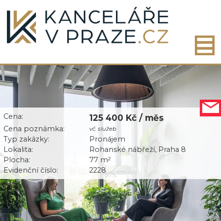
Cena:
125 400 Kč / měs
Cena poznámka:
vč. služeb
Typ zakázky:
Pronájem
Lokalita:
Rohanské nábřeží, Praha 8
Plocha:
77 m
2
Evidenční číslo:
2228