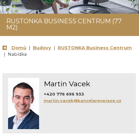
RUSTONKA BUSINESS CENTRUM (77
M2)
Domů
|
Budovy
|
RUSTONKA Business Centrum
| Nabídka
Martin Vacek
+420 776 696 933
martin.vacek@kancelarevpraze.cz