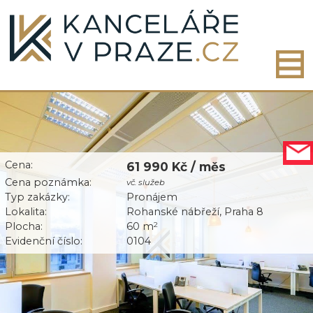
Cena:
61 990 Kč / měs
Cena poznámka:
vč. služeb
Typ zakázky:
Pronájem
Lokalita:
Rohanské nábřeží, Praha 8
Plocha:
60 m
2
Evidenční číslo:
0104