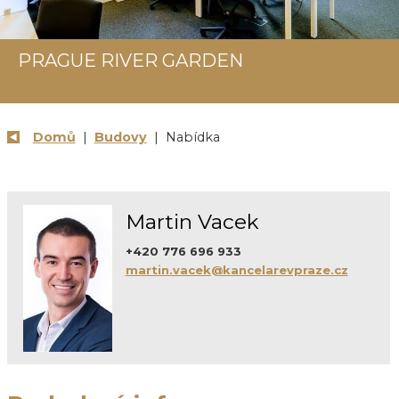
PRAGUE RIVER GARDEN
Domů
|
Budovy
| Nabídka
Martin Vacek
+420 776 696 933
martin.vacek@kancelarevpraze.cz