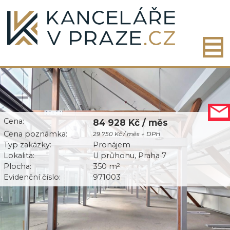
Cena:
84 928 Kč / měs
Cena poznámka:
29 750 Kč / měs + DPH
Typ zakázky:
Pronájem
Lokalita:
U průhonu, Praha 7
Plocha:
350 m
2
Evidenční číslo:
971003