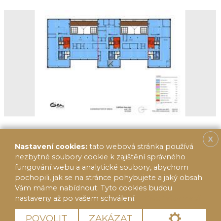
X
Nastavení cookies:
tato webová stránka používá
nezbytné soubory cookie k zajištění správného
fungování webu a analytické soubory, abychom
pochopili, jak se na stránce pohybujete a jaký obsah
Vám máme nabídnout. Tyto cookies budou
nastaveny až po vašem schválení.
Více informací
© 2020 FF Reality 2014, s.r.o.
Cookies
POVOLIT
ZAKÁZAT