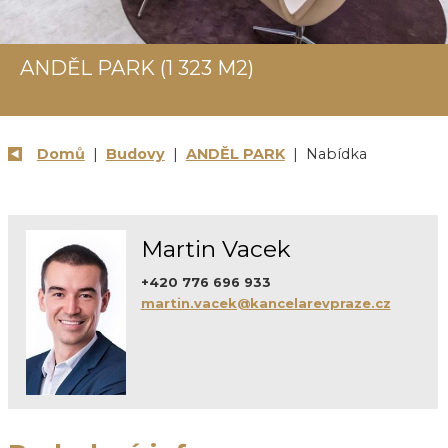
ANDĚL PARK (1 323 M2)
Domů
|
Budovy
|
ANDĚL PARK
| Nabídka
Martin Vacek
+420 776 696 933
martin.vacek@kancelarevpraze.cz