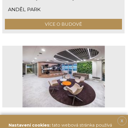
ANDĚL PARK
VÍCE O BUDOVĚ
X
Nastavení cookies:
tato webová stránka používá