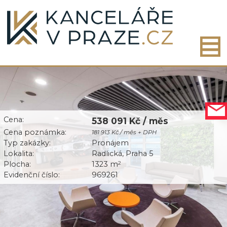
Cena:
538 091 Kč / měs
Cena poznámka:
181 913 Kč / měs + DPH
Typ zakázky:
Pronájem
Lokalita:
Radlická, Praha 5
Plocha:
1323 m
2
Evidenční číslo:
969261