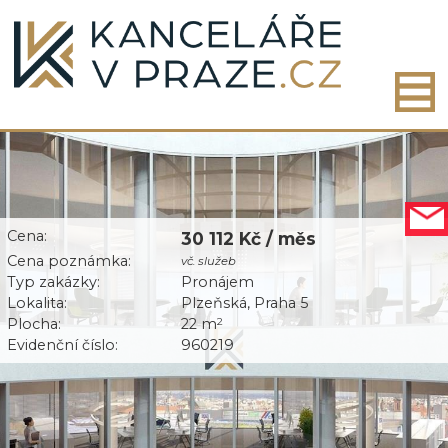
Cena:
30 112 Kč / měs
Cena poznámka:
vč. služeb
Typ zakázky:
Pronájem
Lokalita:
Plzeňská, Praha 5
Plocha:
22 m
2
Evidenční číslo:
960219