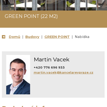
GREEN POINT (22 M2)
Domů
|
Budovy
|
GREEN POINT
| Nabídka
Martin Vacek
+420 776 696 933
martin.vacek@kancelarevpraze.cz