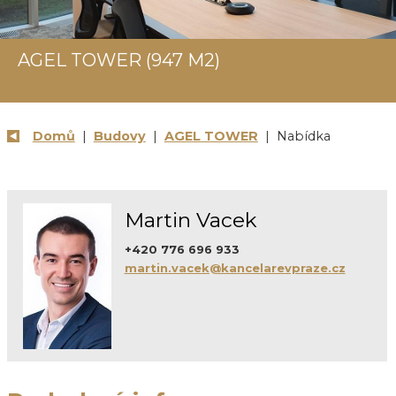
AGEL TOWER (947 M2)
Domů
|
Budovy
|
AGEL TOWER
| Nabídka
Martin Vacek
+420 776 696 933
martin.vacek@kancelarevpraze.cz