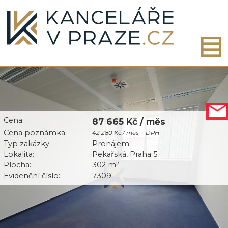
Cena:
87 665 Kč / měs
Cena poznámka:
42 280 Kč / měs + DPH
Typ zakázky:
Pronájem
Lokalita:
Pekařská, Praha 5
Plocha:
302 m
2
Evidenční číslo:
7309