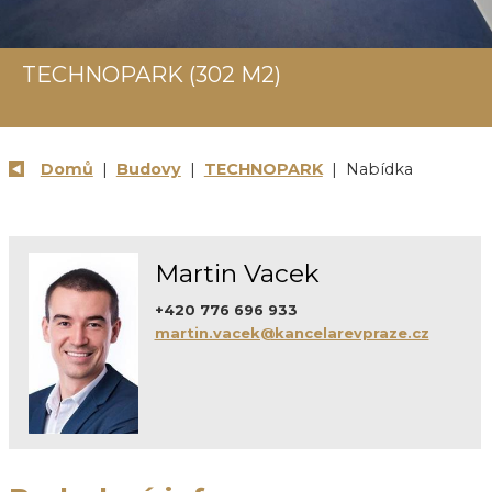
TECHNOPARK (302 M2)
Domů
|
Budovy
|
TECHNOPARK
| Nabídka
Martin Vacek
+420 776 696 933
martin.vacek@kancelarevpraze.cz