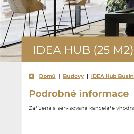
IDEA HUB (25 M2)
Domů
|
Budovy
|
IDEA Hub Busi
Podrobné informace
Zařízená a servisovaná kanceláře vhodná