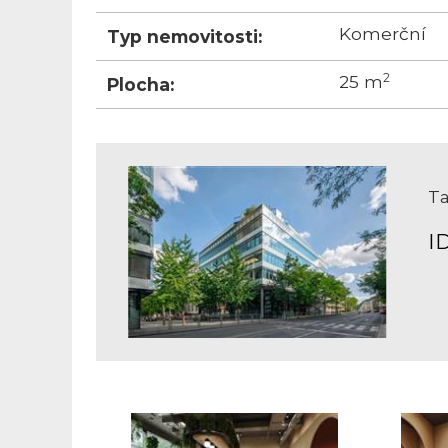
Komerční
Typ nemovitosti:
2
25 m
Plocha:
Ta
I