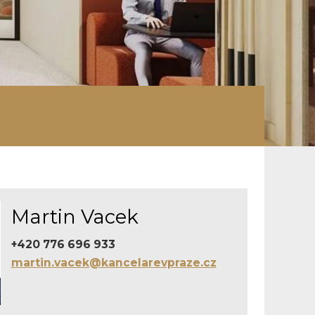
Martin Vacek
+420 776 696 933
martin.vacek@kancelarevpraze.cz