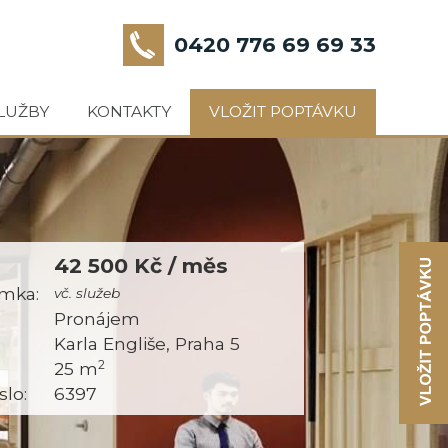
0420 776 69 69 33
LUŽBY
KONTAKTY
VLOŽIT POPTÁVKU
42 500 Kč / měs
mka:
vč. služeb
:
Pronájem
Karla Engliše, Praha 5
2
25 m
slo:
6397