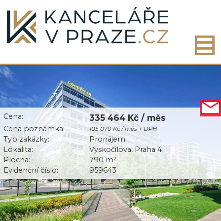
Cena:
335 464 Kč / měs
Cena poznámka:
105 070 Kč / měs + DPH
Typ zakázky:
Pronájem
Lokalita:
Vyskočilova, Praha 4
Plocha:
790 m
2
Evidenční číslo:
959643