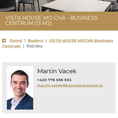
VISTA HOUSE MO-CHA - BUSINESS
CENTRUM (13 M2)
Domů
|
Budovy
|
VISTA HOUSE MOCHA Business
Centrum
| Nabídka
Martin Vacek
+420 776 696 933
martin.vacek@kancelarevpraze.cz