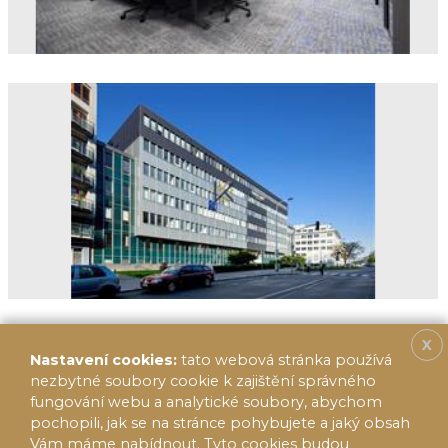
X
Nastavení cookies:
tato webová stránka používá
nezbytné soubory cookie k zajištění správného
fungování webu a analytické soubory, abychom
pochopili, jak se na stránce pohybujete a jaký obsah
Vám máme nabídnout. Tyto cookies budou