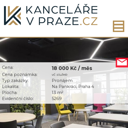
Cena:
18 000 Kč / měs
Cena poznámka:
vč. služeb
Typ zakázky:
Pronájem
Lokalita:
Na Pankráci, Praha 4
Plocha:
13 m
2
Evidenční číslo:
5269