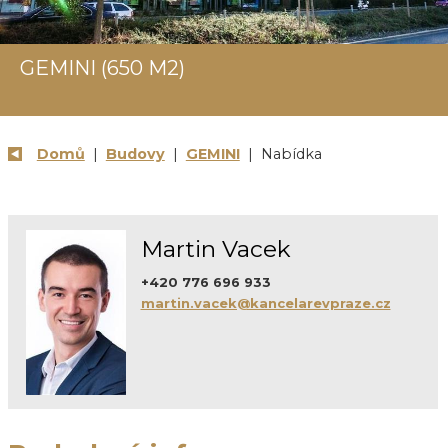
GEMINI (650 M2)
Domů
|
Budovy
|
GEMINI
| Nabídka
Martin Vacek
+420 776 696 933
martin.vacek@kancelarevpraze.cz