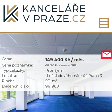
Cena:
149 400 Kč / měs
Cena poznámka:
66 120 Kč / měs + DPH
Typ zakázky:
Pronájem
Lokalita:
U nákladového nádraží, Praha 3
Plocha:
551 m
2
Evidenční číslo:
961980