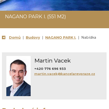
NAGANO PARK I. (551 M2)
Domů
|
Budovy
|
NAGANO PARK I.
| Nabídka
Martin Vacek
+420 776 696 933
martin.vacek@kancelarevpraze.cz