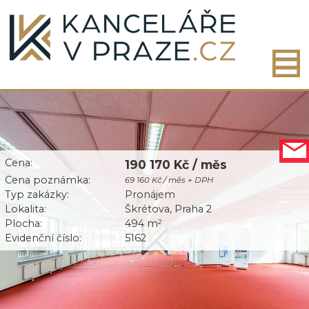
Cena:
190 170 Kč / měs
Cena poznámka:
69 160 Kč / měs + DPH
Typ zakázky:
Pronájem
Lokalita:
Škrétova, Praha 2
Plocha:
494 m
2
Evidenční číslo:
5162