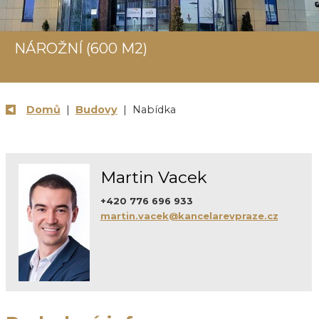
NÁROŽNÍ (600 M2)
Domů
|
Budovy
| Nabídka
Martin Vacek
+420 776 696 933
martin.vacek@kancelarevpraze.cz