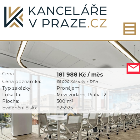
Cena:
181 988 Kč / měs
Cena poznámka:
66 000 Kč / měs + DPH
Typ zakázky:
Pronájem
Lokalita:
Mezi vodami, Praha 12
Plocha:
500 m
2
Evidenční číslo:
925925