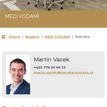
MEZI VODAMI
Domů
|
Budovy
|
MEZI VODAMI
| Nabídka
Martin Vacek
+420 776 69 69 33
martin.vacek@kancelarevpraze.cz