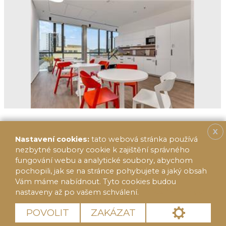
X
Nastavení cookies:
tato webová stránka používá
nezbytné soubory cookie k zajištění správného
fungování webu a analytické soubory, abychom
pochopili, jak se na stránce pohybujete a jaký obsah
Vám máme nabídnout. Tyto cookies budou
nastaveny až po vašem schválení.
Více informací
© 2020 FF Reality 2014, s.r.o.
Cookies
POVOLIT
ZAKÁZAT