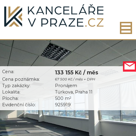
Cena:
133 155 Kč / měs
Cena poznámka:
67 500 Kč / měs + DPH
Typ zakázky:
Pronájem
Lokalita:
Türkova, Praha 11
Plocha:
500 m
2
Evidenční číslo:
925919