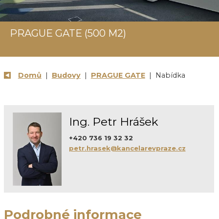
PRAGUE GATE (500 M2)
Domů
|
Budovy
|
PRAGUE GATE
| Nabídka
Ing. Petr Hrášek
+420 736 19 32 32
petr.hrasek@kancelarevpraze.cz
Podrobné informace