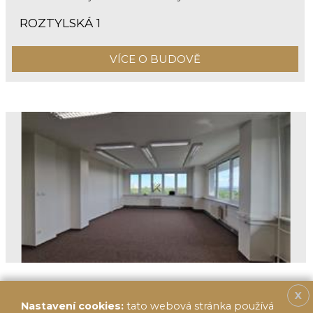
ROZTYLSKÁ 1
VÍCE O BUDOVĚ
X
Nastavení cookies:
tato webová stránka používá