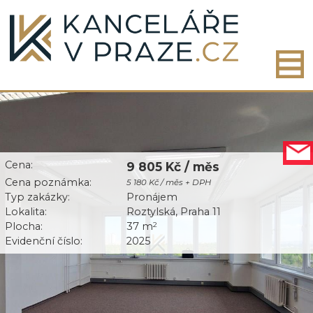
Cena:
9 805 Kč / měs
Cena poznámka:
5 180 Kč / měs + DPH
Typ zakázky:
Pronájem
Lokalita:
Roztylská, Praha 11
Plocha:
37 m
2
Evidenční číslo:
2025