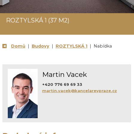
ROZTYLSKÁ 1 (37 M2)
Domů
|
Budovy
|
ROZTYLSKÁ 1
| Nabídka
Martin Vacek
+420 776 69 69 33
martin.vacek@kancelarevpraze.cz