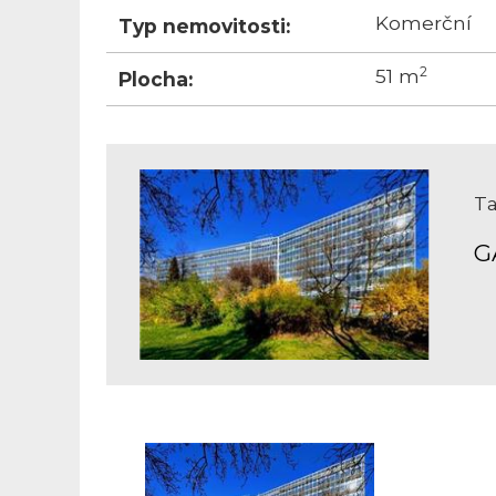
Komerční
Typ nemovitosti:
2
51 m
Plocha:
Ta
G