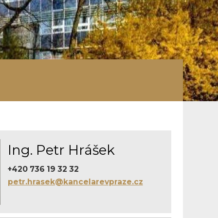
Ing. Petr Hrášek
+420 736 19 32 32
petr.hrasek@kancelarevpraze.cz