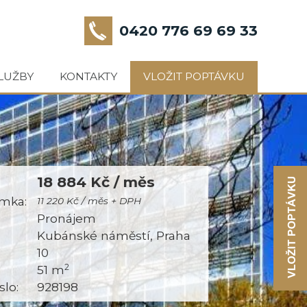
0420 776 69 69 33
LUŽBY
KONTAKTY
VLOŽIT POPTÁVKU
18 884 Kč / měs
mka:
11 220 Kč / měs + DPH
:
Pronájem
Kubánské náměstí, Praha
10
2
51 m
slo:
928198