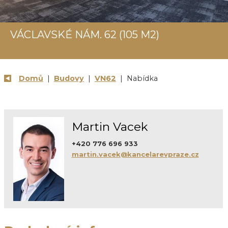
VÁCLAVSKÉ NÁM. 62 (105 M2)
Domů
|
Budovy
|
VN62
| Nabídka
Martin Vacek
+420 776 696 933
martin.vacek@kancelarevpraze.cz