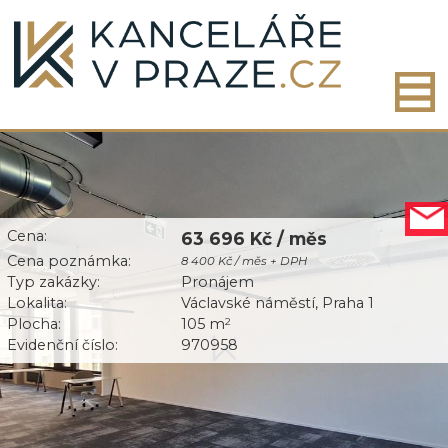
Cena:
63 696 Kč / měs
Cena poznámka:
8 400 Kč / měs + DPH
Typ zakázky:
Pronájem
Lokalita:
Václavské náměstí, Praha 1
Plocha:
105 m
2
Evidenční číslo:
970958