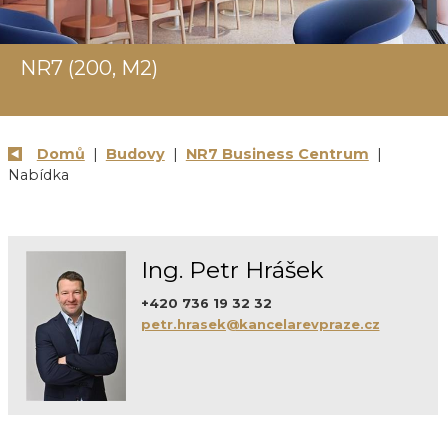
NR7 (200, M2)
Domů
|
Budovy
|
NR7 Business Centrum
|
Nabídka
Ing. Petr Hrášek
+420 736 19 32 32
petr.hrasek@kancelarevpraze.cz