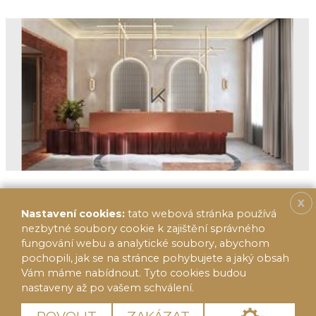
X
Nastavení cookies:
tato webová stránka používá
nezbytné soubory cookie k zajištění správného
fungování webu a analytické soubory, abychom
pochopili, jak se na stránce pohybujete a jaký obsah
Vám máme nabídnout. Tyto cookies budou
nastaveny až po vašem schválení.
Více informací
© 2020 FF Reality 2014, s.r.o.
Cookies