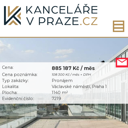
Cena:
885 187 Kč / měs
Cena poznámka:
108 300 Kč / měs + DPH
Typ zakázky:
Pronájem
Lokalita:
Václavské náměstí, Praha 1
Plocha:
1140 m
2
Evidenční číslo:
7219