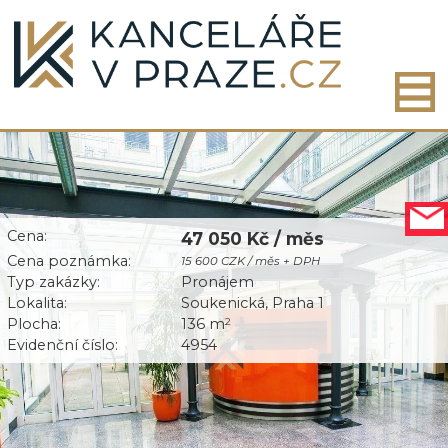
Cena:
47 050 Kč / měs
Cena poznámka:
15 600 CZK / měs + DPH
Typ zakázky:
Pronájem
Lokalita:
Soukenická, Praha 1
Plocha:
136 m
2
Evidenční číslo:
4954