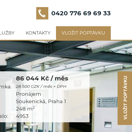
0420 776 69 69 33
LUŽBY
KONTAKTY
VLOŽIT POPTÁVKU
86 044 Kč / měs
mka:
28 500 CZK / měs + DPH
:
Pronájem
Soukenická, Praha 1
2
248 m
slo:
4953