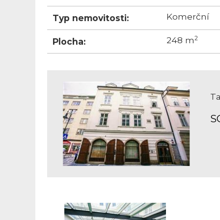
Komerční
Typ nemovitosti:
2
248 m
Plocha:
Ta
S