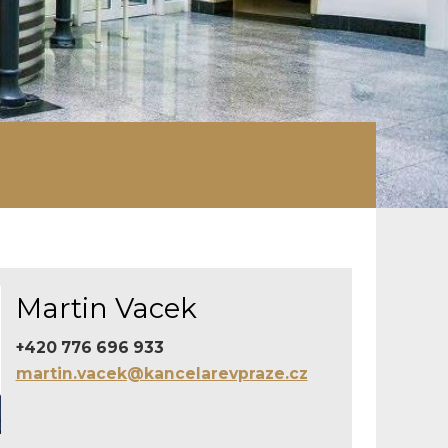
Martin Vacek
+420 776 696 933
martin.vacek@kancelarevpraze.cz