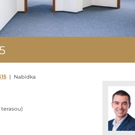
5
15
| Nabídka
 terasou)