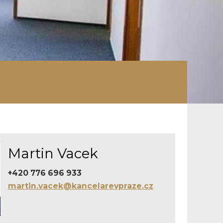
Martin Vacek
+420 776 696 933
martin.vacek@kancelarevpraze.cz