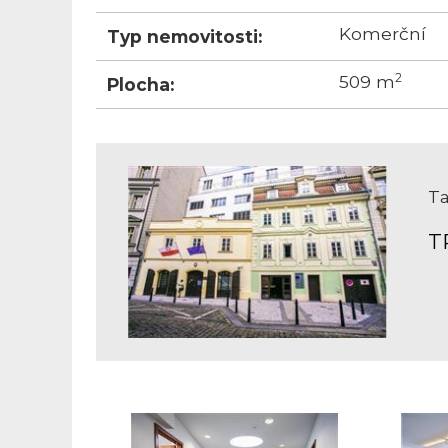
Komerční
Typ nemovitosti:
2
509 m
Plocha:
Ta
T