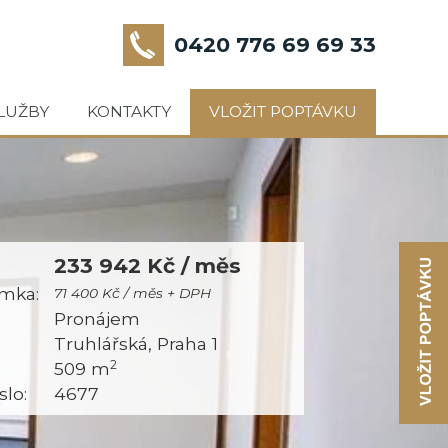
0420 776 69 69 33
LUŽBY
KONTAKTY
VLOŽIT POPTÁVKU
233 942 Kč / měs
mka:
71 400 Kč / měs + DPH
:
Pronájem
Truhlářská, Praha 1
2
509 m
slo:
4677