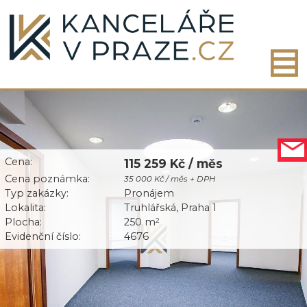
Cena:
115 259 Kč / měs
Cena poznámka:
35 000 Kč / měs + DPH
Typ zakázky:
Pronájem
Lokalita:
Truhlářská, Praha 1
Plocha:
250 m
2
Evidenční číslo:
4676