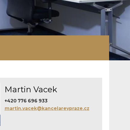
Martin Vacek
+420 776 696 933
martin.vacek@kancelarevpraze.cz