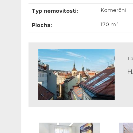
Komerční
Typ nemovitosti:
2
170 m
Plocha:
Ta
H