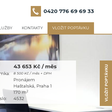
0420 776 69 69 33
LUŽBY
KONTAKTY
VLOŽIT POPTÁVKU
43 653 Kč / měs
mka:
8 500 Kč / měs + DPH
:
Pronájem
Haštalská, Praha 1
2
170 m
slo:
4532