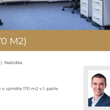
70 M2)
| Nabídka
 o výměře 170 m2 v 1. patře.