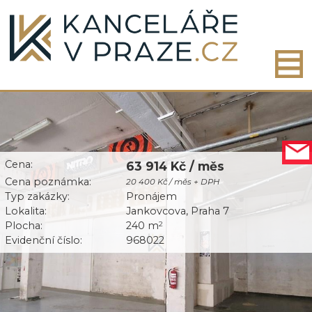
Cena:
63 914 Kč / měs
Cena poznámka:
20 400 Kč / měs + DPH
Typ zakázky:
Pronájem
Lokalita:
Jankovcova, Praha 7
Plocha:
240 m
2
Evidenční číslo:
968022