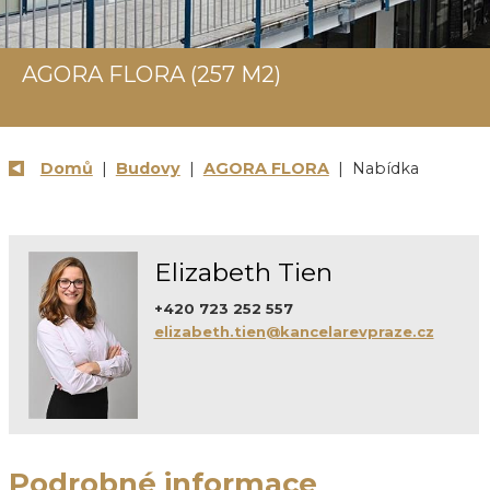
AGORA FLORA (257 M2)
Domů
|
Budovy
|
AGORA FLORA
| Nabídka
Elizabeth Tien
+420 723 252 557
elizabeth.tien@kancelarevpraze.cz
Podrobné informace