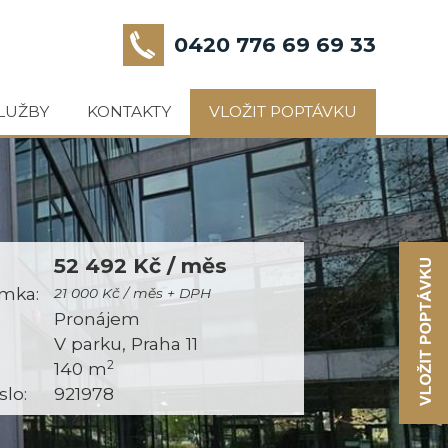
0420 776 69 69 33
LUŽBY
KONTAKTY
VLOŽIT POPTÁVKU
52 492 Kč / měs
mka:
21 000 Kč / měs + DPH
:
Pronájem
V parku, Praha 11
2
140 m
slo:
921978