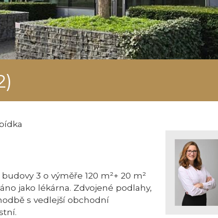
2)
bídka
í budovy 3 o výměře 120 m²+ 20 m²
áno jako lékárna. Zdvojené podlahy,
chodbě s vedlejší obchodní
tní.