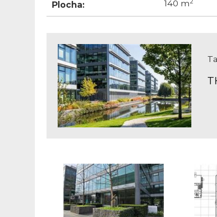
2
140 m
Plocha:
Ta
T