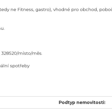
edy ne Fitness, gastro), vhodné pro obchod, pobočk
u.
K 328520/místo/měs.
uální spotřeby
Podtyp nemovitosti: