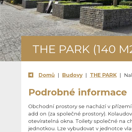
THE PARK (140 M
Domů
|
Budovy
|
THE PARK
| Na
Podrobné informace
Obchodní prostory se nachází v přízem
add on (za společné prostory). Kolaudov
otevíratelná okna. Toilety společné na 
jednotkou. Lze vybudovat v jednotce vlas