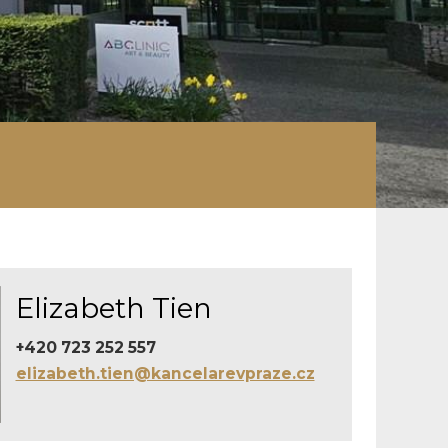
Elizabeth Tien
+420 723 252 557
elizabeth.tien@kancelarevpraze.cz