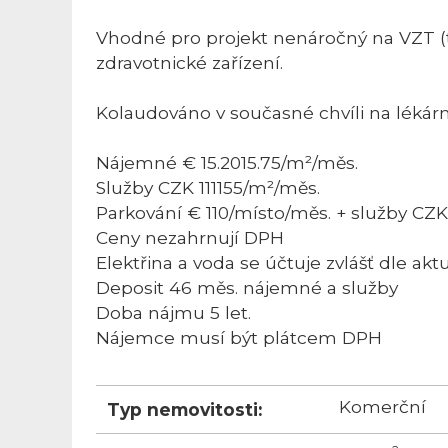
Vhodné pro projekt nenáročný na VZT (t
zdravotnické zařízení.
Kolaudováno v současné chvíli na lékárn
Nájemné € 15.2015.75/m²/měs.
Služby CZK 111155/m²/měs.
Parkování € 110/místo/měs. + služby CZ
Ceny nezahrnují DPH
Elektřina a voda se účtuje zvlášť dle akt
Deposit 46 měs. nájemné a služby
Doba nájmu 5 let.
Nájemce musí být plátcem DPH
Komerční
Typ nemovitosti: