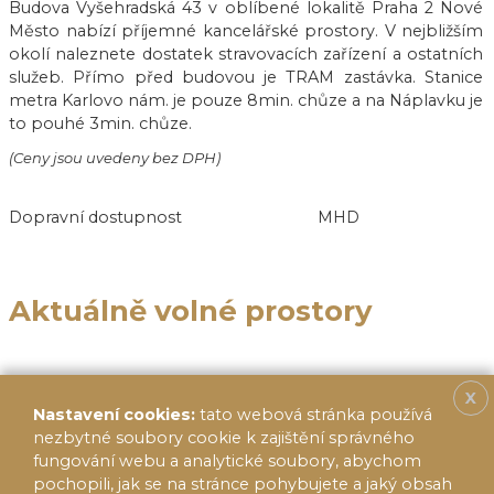
Budova Vyšehradská 43 v oblíbené lokalitě Praha 2 Nové
Město nabízí příjemné kancelářské prostory. V nejbližším
okolí naleznete dostatek stravovacích zařízení a ostatních
služeb. Přímo před budovou je TRAM zastávka. Stanice
metra Karlovo nám. je pouze 8min. chůze a na Náplavku je
to pouhé 3min. chůze.
(Ceny jsou uvedeny bez DPH)
Dopravní dostupnost
MHD
Aktuálně volné prostory
X
Nastavení cookies:
tato webová stránka používá
nezbytné soubory cookie k zajištění správného
fungování webu a analytické soubory, abychom
pochopili, jak se na stránce pohybujete a jaký obsah