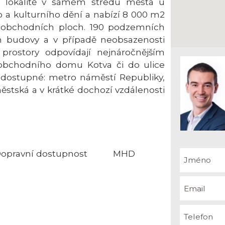
ní lokalitě v samém středu města u
 a kulturního dění a nabízí 8 000 m2
2 obchodních ploch. 190 podzemních
 budovy a v případě neobsazenosti
prostory odpovídají nejnáročnějším
obchodního domu Kotva či do ulice
 dostupné: metro náměstí Republiky,
městská a v krátké dochozí vzdálenosti
opravní dostupnost
MHD