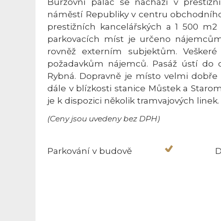
Burzovní palác se nachází v prestiž
náměstí Republiky v centru obchodního
prestižních kancelářských a 1 500 m
parkovacích míst je určeno nájemcům
rovněž externím subjektům. Veškeré 
požadavkům nájemců. Pasáž ústí do 
Rybná. Dopravně je místo velmi dobře
dále v blízkosti stanice Můstek a Staro
je k dispozici několik tramvajových linek.
(Ceny jsou uvedeny bez DPH)
Parkování v budově
D