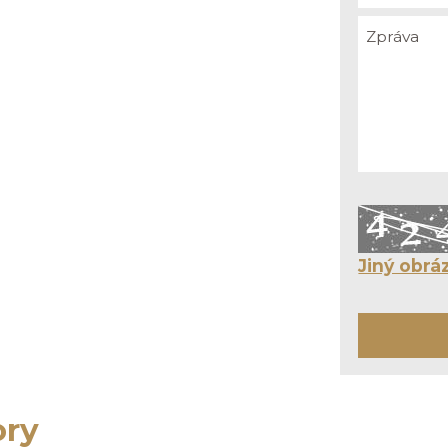
Jiný obrá
ory