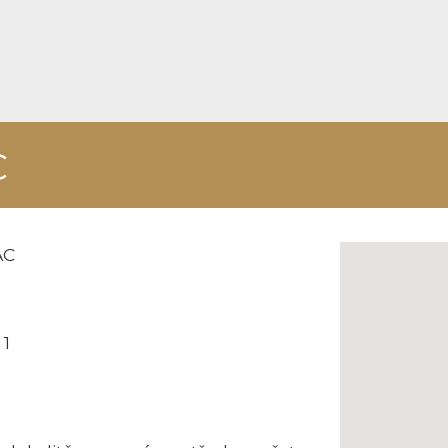
C
ÁC
 1