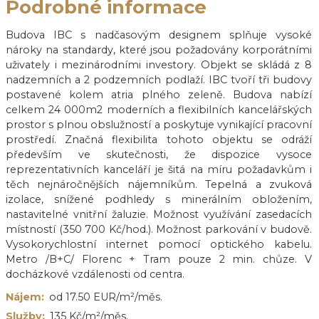
Podrobné informace
Budova IBC s nadčasovým designem splňuje vysoké
nároky na standardy, které jsou požadovány korporátními
uživately i mezinárodními investory. Objekt se skládá z 8
nadzemních a 2 podzemních podlaží. IBC tvoří tři budovy
postavené kolem atria plného zeleně. Budova nabízí
celkem 24 000m2 moderních a flexibilních kancelářských
prostor s plnou obslužností a poskytuje vynikající pracovní
prostředí. Značná flexibilita tohoto objektu se odráží
především ve skutečnosti, že dispozice vysoce
reprezentativních kanceláří je šitá na míru požadavkům i
těch nejnáročnějších nájemníkům. Tepelná a zvuková
izolace, snížené podhledy s minerálním obložením,
nastavitelné vnitřní žaluzie. Možnost využívání zasedacích
místností (350 700 Kč/hod.). Možnost parkování v budově.
Vysokorychlostní internet pomocí optického kabelu.
Metro /B+C/ Florenc + Tram pouze 2 min. chůze. V
docházkové vzdálenosti od centra.
Nájem:
od 17.50 EUR/m²/měs.
Služby:
135 Kč/m²/měs.