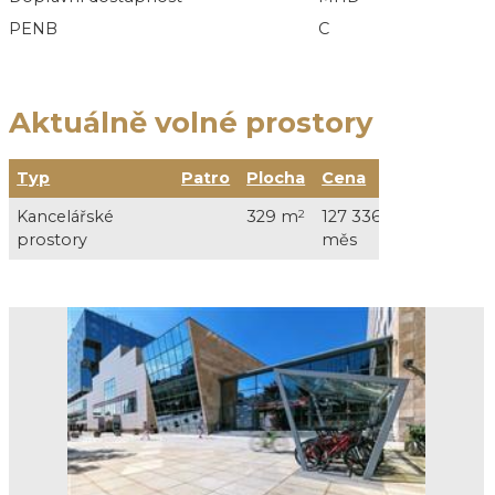
PENB
C
Aktuálně volné prostory
Typ
Patro
Plocha
Cena
Služ
Kancelářské
329 m
2
127 336 Kč /
47 70
prostory
měs
DPH